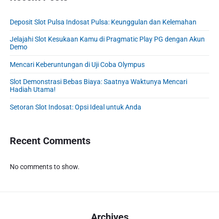
s
y
t
n
t
S
:
Deposit Slot Pulsa Indosat Pulsa: Keunggulan dan Kelemahan
:
i
d
Jelajahi Slot Kesukaan Kamu di Pragmatic Play PG dengan Akun
e
Demo
b
Mencari Keberuntungan di Uji Coba Olympus
a
r
Slot Demonstrasi Bebas Biaya: Saatnya Waktunya Mencari
Hadiah Utama!
Setoran Slot Indosat: Opsi Ideal untuk Anda
Recent Comments
No comments to show.
Archives