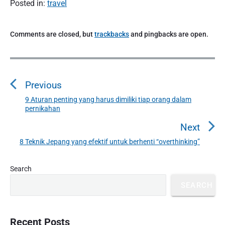
Posted in:
travel
Comments are closed, but
trackbacks
and pingbacks are open.
P
o
Previous
s
t
9 Aturan penting yang harus dimiliki tiap orang dalam
P
pernikahan
n
r
a
e
Next
v
v
8 Teknik Jepang yang efektif untuk berhenti “overthinking”
N
i
i
e
o
g
P
x
Search
u
r
a
t
SEARCH
i
s
t
p
m
p
o
i
a
o
s
o
r
Recent Posts