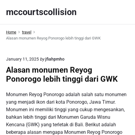
S
mccourtscollision
k
i
p
Home
travel
t
Alasan monumen Reyog Ponorogo lebih tinggi dari GWK
o
c
o
January 11, 2025
by
jfiahpmho
n
Alasan monumen Reyog
t
Ponorogo lebih tinggi dari GWK
e
n
t
Monumen Reyog Ponorogo adalah salah satu monumen
yang menjadi ikon dari kota Ponorogo, Jawa Timur.
Monumen ini memiliki tinggi yang cukup mengesankan,
bahkan lebih tinggi dari Monumen Garuda Wisnu
Kencana (GWK) yang terletak di Bali. Berikut adalah
beberapa alasan mengapa Monumen Reyog Ponorogo