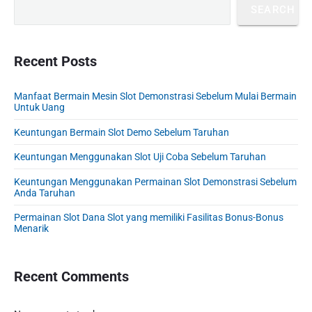
r
a
t
SEARCH
i
s
t
p
m
p
o
i
a
o
s
o
r
Recent Posts
s
y
t
n
t
S
:
Manfaat Bermain Mesin Slot Demonstrasi Sebelum Mulai Bermain
:
i
Untuk Uang
d
e
Keuntungan Bermain Slot Demo Sebelum Taruhan
b
Keuntungan Menggunakan Slot Uji Coba Sebelum Taruhan
a
r
Keuntungan Menggunakan Permainan Slot Demonstrasi Sebelum
Anda Taruhan
Permainan Slot Dana Slot yang memiliki Fasilitas Bonus-Bonus
Menarik
Recent Comments