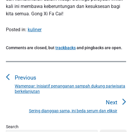
kali ini membawa keberuntungan dan kesuksesan bagi
kita semua. Gong Xi Fa Cai!
Posted in:
kuliner
Comments are closed, but
trackbacks
and pingbacks are open.
P
o
Previous
s
t
Wamenpar: Inisiatif penanganan sampah dukung pariwisata
P
berkelanjutan
n
r
a
e
Next
v
v
Sering dianggap sama, ini beda serum dan eliksir
N
i
i
e
o
g
P
x
Search
u