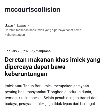
S
mccourtscollision
k
i
p
Home
kuliner
t
Deretan makanan khas imlek yang dipercaya dapat bawa
o
keberuntungan
c
o
n
January 20, 2025
by
jfiahpmho
t
Deretan makanan khas imlek yang
e
dipercaya dapat bawa
n
keberuntungan
t
Imlek atau Tahun Baru Imlek merupakan perayaan
penting bagi masyarakat Tionghoa di seluruh dunia,
termasuk di Indonesia. Selain penuh dengan tradisi dan
budaya, perayaan Imlek juga tidak lepas dari berbagai