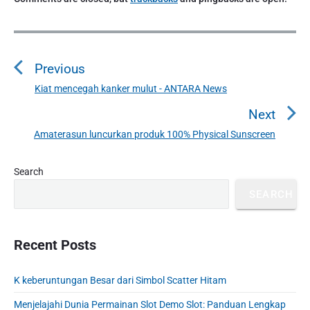
P
o
Previous
s
t
Kiat mencegah kanker mulut - ANTARA News
P
n
r
Next
a
e
Amaterasun luncurkan produk 100% Physical Sunscreen
N
v
v
e
i
i
P
x
Search
o
g
r
t
u
SEARCH
a
i
p
s
m
t
o
a
p
i
s
r
Recent Posts
o
o
y
t
s
S
n
:
t
K keberuntungan Besar dari Simbol Scatter Hitam
i
:
d
Menjelajahi Dunia Permainan Slot Demo Slot: Panduan Lengkap