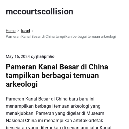
S
mccourtscollision
k
i
p
Home
travel
t
Pameran Kanal Besar di China tampilkan berbagai temuan arkeologi
o
c
o
May 16, 2024
by
jfiahpmho
n
Pameran Kanal Besar di China
t
tampilkan berbagai temuan
e
n
arkeologi
t
Pameran Kanal Besar di China baru-baru ini
menampilkan berbagai temuan arkeologi yang
menakjubkan. Pameran yang digelar di Museum
Nasional China ini menampilkan artefak-artefak
bersejarah yang ditemukan di sepanjang jalur Kanal