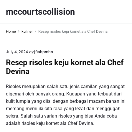
S
mccourtscollision
k
i
p
Home
kuliner
Resep risoles keju kornet ala Chef Devina
t
o
c
July 4, 2024
by
jfiahpmho
o
Resep risoles keju kornet ala Chef
n
t
Devina
e
n
Risoles merupakan salah satu jenis camilan yang sangat
t
digemari oleh banyak orang. Kudapan yang terbuat dari
kulit lumpia yang diisi dengan berbagai macam bahan ini
memang memiliki cita rasa yang lezat dan menggugah
selera. Salah satu varian risoles yang bisa Anda coba
adalah risoles keju kornet ala Chef Devina.