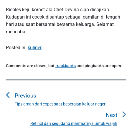
Risoles keju kornet ala Chef Devina siap disajikan.
Kudapan ini cocok disantap sebagai camilan di tengah
hari atau saat bersantai bersama keluarga. Selamat
mencoba!
Posted in:
kuliner
Comments are closed, but
trackbacks
and pingbacks are open.
P
o
Previous
s
t
Tips aman dari copet saat bepergian ke luar negeri
P
n
r
Next
a
e
Retinol dan segudang manfaatnya untuk wajah
N
v
v
e