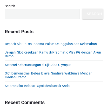
i
i
P
x
Search
o
g
r
t
u
SEARCH
a
i
p
s
m
t
o
a
p
i
s
r
Recent Posts
o
o
y
t
s
S
n
:
t
Deposit Slot Pulsa Indosat Pulsa: Keunggulan dan Kelemahan
i
:
d
Jelajahi Slot Kesukaan Kamu di Pragmatic Play PG dengan Akun
e
Demo
b
Mencari Keberuntungan di Uji Coba Olympus
a
r
Slot Demonstrasi Bebas Biaya: Saatnya Waktunya Mencari
Hadiah Utama!
Setoran Slot Indosat: Opsi Ideal untuk Anda
Recent Comments