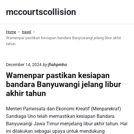
S
mccourtscollision
k
i
p
Home
travel
t
Wamenpar pastikan kesiapan bandara Banyuwangi jelang libur akhir
o
tahun
c
o
n
December 14, 2024
by
jfiahpmho
t
Wamenpar pastikan kesiapan
e
bandara Banyuwangi jelang libur
n
akhir tahun
t
Menteri Pariwisata dan Ekonomi Kreatif (Menparekraf)
Sandiaga Uno telah memastikan kesiapan Bandara
Banyuwangi Jawa Timur menjelang libur akhir tahun. Hal
ini dilakukan sebagai upaya untuk mendukung