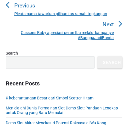
Previous
s
t
Pleatsmama tawarkan pilihan tas ramah lingkungan
P
n
r
Next
a
e
Cussons Baby apresiasi peran Ibu melalui kampanye
N
v
v
#BanggaJadiBunda
e
i
i
x
o
g
P
Search
t
u
r
a
p
SEARCH
i
s
t
o
m
p
i
s
a
o
o
r
Recent Posts
t
s
y
n
:
t
S
K keberuntungan Besar dari Simbol Scatter Hitam
:
i
d
Menjelajahi Dunia Permainan Slot Demo Slot: Panduan Lengkap
e
untuk Orang yang Baru Memulai
b
Demo Slot Akira: Menelusuri Potensi Raksasa di Wu Kong
a