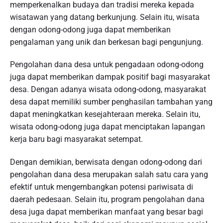
memperkenalkan budaya dan tradisi mereka kepada
wisatawan yang datang berkunjung. Selain itu, wisata
dengan odong-odong juga dapat memberikan
pengalaman yang unik dan berkesan bagi pengunjung.
Pengolahan dana desa untuk pengadaan odong-odong
juga dapat memberikan dampak positif bagi masyarakat
desa. Dengan adanya wisata odong-odong, masyarakat
desa dapat memiliki sumber penghasilan tambahan yang
dapat meningkatkan kesejahteraan mereka. Selain itu,
wisata odong-odong juga dapat menciptakan lapangan
kerja baru bagi masyarakat setempat.
Dengan demikian, berwisata dengan odong-odong dari
pengolahan dana desa merupakan salah satu cara yang
efektif untuk mengembangkan potensi pariwisata di
daerah pedesaan. Selain itu, program pengolahan dana
desa juga dapat memberikan manfaat yang besar bagi