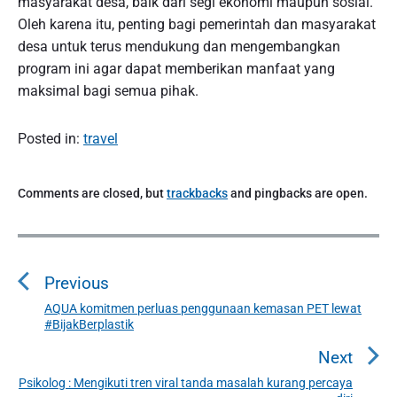
masyarakat desa, baik dari segi ekonomi maupun sosial.
Oleh karena itu, penting bagi pemerintah dan masyarakat
desa untuk terus mendukung dan mengembangkan
program ini agar dapat memberikan manfaat yang
maksimal bagi semua pihak.
Posted in:
travel
Comments are closed, but
trackbacks
and pingbacks are open.
P
o
Previous
s
t
AQUA komitmen perluas penggunaan kemasan PET lewat
P
#BijakBerplastik
n
r
a
e
Next
v
v
Psikolog : Mengikuti tren viral tanda masalah kurang percaya
N