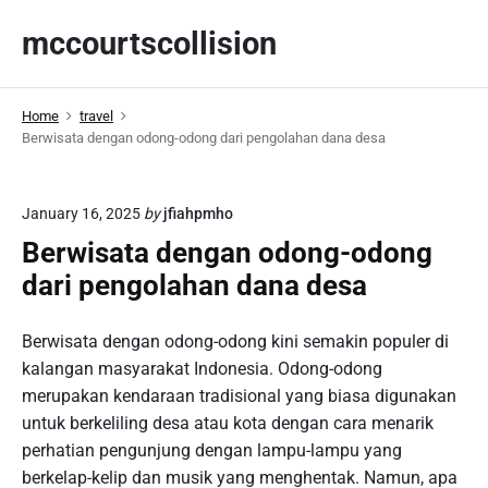
S
mccourtscollision
k
i
p
Home
travel
t
Berwisata dengan odong-odong dari pengolahan dana desa
o
c
o
January 16, 2025
by
jfiahpmho
n
Berwisata dengan odong-odong
t
dari pengolahan dana desa
e
n
t
Berwisata dengan odong-odong kini semakin populer di
kalangan masyarakat Indonesia. Odong-odong
merupakan kendaraan tradisional yang biasa digunakan
untuk berkeliling desa atau kota dengan cara menarik
perhatian pengunjung dengan lampu-lampu yang
berkelap-kelip dan musik yang menghentak. Namun, apa