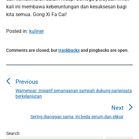
kali ini membawa keberuntungan dan kesuksesan bagi
kita semua. Gong Xi Fa Cai!
Posted in:
kuliner
Comments are closed, but
trackbacks
and pingbacks are open.
P
o
Previous
s
t
Wamenpar: Inisiatif penanganan sampah dukung pariwisata
P
berkelanjutan
n
r
a
e
Next
v
v
Sering dianggap sama, ini beda serum dan eliksir
N
i
i
e
o
g
P
x
Search
u