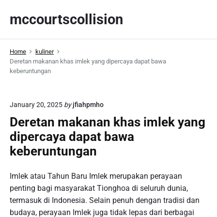
S
mccourtscollision
k
i
p
Home
kuliner
t
Deretan makanan khas imlek yang dipercaya dapat bawa
o
keberuntungan
c
o
n
January 20, 2025
by
jfiahpmho
t
Deretan makanan khas imlek yang
e
dipercaya dapat bawa
n
keberuntungan
t
Imlek atau Tahun Baru Imlek merupakan perayaan
penting bagi masyarakat Tionghoa di seluruh dunia,
termasuk di Indonesia. Selain penuh dengan tradisi dan
budaya, perayaan Imlek juga tidak lepas dari berbagai