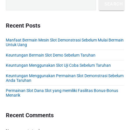
r
a
t
SEARCH
i
s
t
p
m
p
o
i
a
o
s
o
r
Recent Posts
s
y
t
n
t
S
:
Manfaat Bermain Mesin Slot Demonstrasi Sebelum Mulai Bermain
:
i
Untuk Uang
d
e
Keuntungan Bermain Slot Demo Sebelum Taruhan
b
Keuntungan Menggunakan Slot Uji Coba Sebelum Taruhan
a
r
Keuntungan Menggunakan Permainan Slot Demonstrasi Sebelum
Anda Taruhan
Permainan Slot Dana Slot yang memiliki Fasilitas Bonus-Bonus
Menarik
Recent Comments