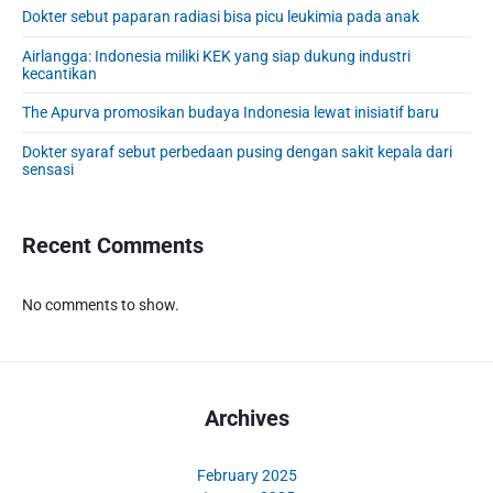
e
Dokter sebut paparan radiasi bisa picu leukimia pada anak
b
Airlangga: Indonesia miliki KEK yang siap dukung industri
a
kecantikan
r
The Apurva promosikan budaya Indonesia lewat inisiatif baru
Dokter syaraf sebut perbedaan pusing dengan sakit kepala dari
sensasi
Recent Comments
No comments to show.
Archives
February 2025