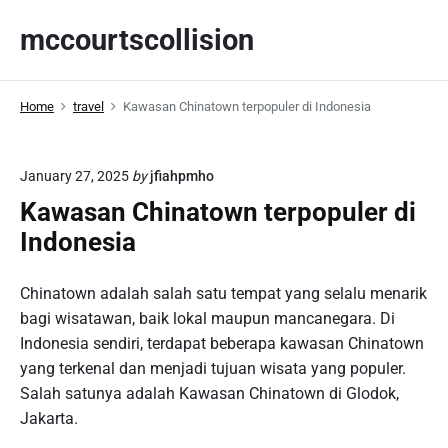
S
mccourtscollision
k
i
p
Home
travel
Kawasan Chinatown terpopuler di Indonesia
t
o
c
January 27, 2025
by
jfiahpmho
o
Kawasan Chinatown terpopuler di
n
t
Indonesia
e
n
Chinatown adalah salah satu tempat yang selalu menarik
t
bagi wisatawan, baik lokal maupun mancanegara. Di
Indonesia sendiri, terdapat beberapa kawasan Chinatown
yang terkenal dan menjadi tujuan wisata yang populer.
Salah satunya adalah Kawasan Chinatown di Glodok,
Jakarta.