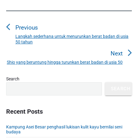
P
o
Previous
s
t
Langkah sederhana untuk menurunkan berat badan di usia
P
50 tahun
n
r
a
e
Next
v
v
Shio yang beruntung hingga turunkan berat badan di usia 50
N
i
i
e
o
g
P
x
Search
u
r
a
t
SEARCH
i
s
t
p
m
p
o
i
a
o
s
o
r
Recent Posts
s
y
t
n
t
S
:
Kampung Asei Besar penghasil lukisan kulit kayu bernilai seni
:
i
budaya
d