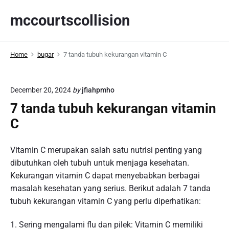
S
mccourtscollision
k
i
p
Home
bugar
7 tanda tubuh kekurangan vitamin C
t
o
c
December 20, 2024
by
jfiahpmho
o
7 tanda tubuh kekurangan vitamin
n
t
C
e
n
Vitamin C merupakan salah satu nutrisi penting yang
t
dibutuhkan oleh tubuh untuk menjaga kesehatan.
Kekurangan vitamin C dapat menyebabkan berbagai
masalah kesehatan yang serius. Berikut adalah 7 tanda
tubuh kekurangan vitamin C yang perlu diperhatikan:
1. Sering mengalami flu dan pilek: Vitamin C memiliki