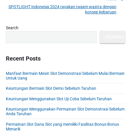
v
v
SPOTLIGHT Indonesia 2024 rayakan ragam wastra dengan
N
i
konsep kebaruan
i
e
o
g
x
u
P
Search
a
t
r
s
t
p
SEARCH
i
p
o
i
m
o
s
a
o
s
r
Recent Posts
t
n
t
y
:
S
:
Manfaat Bermain Mesin Slot Demonstrasi Sebelum Mulai Bermain
i
Untuk Uang
d
e
Keuntungan Bermain Slot Demo Sebelum Taruhan
b
Keuntungan Menggunakan Slot Uji Coba Sebelum Taruhan
a
r
Keuntungan Menggunakan Permainan Slot Demonstrasi Sebelum
Anda Taruhan
Permainan Slot Dana Slot yang memiliki Fasilitas Bonus-Bonus
Menarik