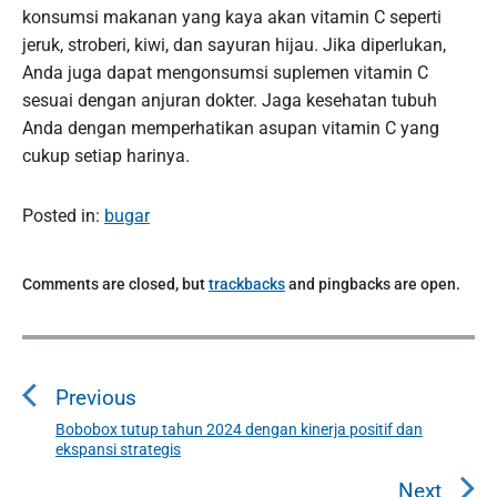
konsumsi makanan yang kaya akan vitamin C seperti
jeruk, stroberi, kiwi, dan sayuran hijau. Jika diperlukan,
Anda juga dapat mengonsumsi suplemen vitamin C
sesuai dengan anjuran dokter. Jaga kesehatan tubuh
Anda dengan memperhatikan asupan vitamin C yang
cukup setiap harinya.
Posted in:
bugar
Comments are closed, but
trackbacks
and pingbacks are open.
P
o
Previous
s
t
Bobobox tutup tahun 2024 dengan kinerja positif dan
P
ekspansi strategis
n
r
a
e
Next