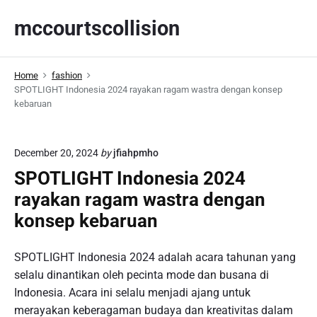
S
mccourtscollision
k
i
p
Home
fashion
t
SPOTLIGHT Indonesia 2024 rayakan ragam wastra dengan konsep
o
kebaruan
c
o
n
December 20, 2024
by
jfiahpmho
t
SPOTLIGHT Indonesia 2024
e
rayakan ragam wastra dengan
n
konsep kebaruan
t
SPOTLIGHT Indonesia 2024 adalah acara tahunan yang
selalu dinantikan oleh pecinta mode dan busana di
Indonesia. Acara ini selalu menjadi ajang untuk
merayakan keberagaman budaya dan kreativitas dalam