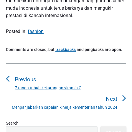
memberikan dorongan dan dukungan bagi para desainer
muda Indonesia untuk terus berkarya dan mengukir
prestasi di kancah internasional.
Posted in:
fashion
Comments are closed, but
trackbacks
and pingbacks are open.
P
o
Previous
s
t
7 tanda tubuh kekurangan vitamin C
P
n
r
Next
a
e
Menpar jabarkan capaian kinerja kementerian tahun 2024
N
v
v
e
i
i
P
x
Search
o
g
r
t