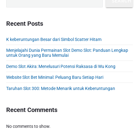
u
SEARCH
a
i
p
s
m
t
o
a
p
i
s
r
Recent Posts
o
o
y
t
s
S
n
:
t
K keberuntungan Besar dari Simbol Scatter Hitam
i
:
d
Menjelajahi Dunia Permainan Slot Demo Slot: Panduan Lengkap
e
untuk Orang yang Baru Memulai
b
Demo Slot Akira: Menelusuri Potensi Raksasa di Wu Kong
a
r
Website Slot Bet Minimal: Peluang Baru Setiap Hari
Taruhan Slot 300: Metode Menarik untuk Keberuntungan
Recent Comments
No comments to show.