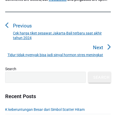
P
o
Previous
s
t
Cek harga tiket pesawat Jakarta-Bali terbaru saat akhir
P
tahun 2024
n
r
a
e
Next
v
v
Tidur tidak nyenyak bisa jadi sinyal hormon stres meningkat
N
i
i
e
o
g
P
x
Search
u
r
a
t
SEARCH
i
s
t
p
m
p
o
i
a
o
s
o
r
Recent Posts
s
y
t
n
t
S
:
K keberuntungan Besar dari Simbol Scatter Hitam
:
i