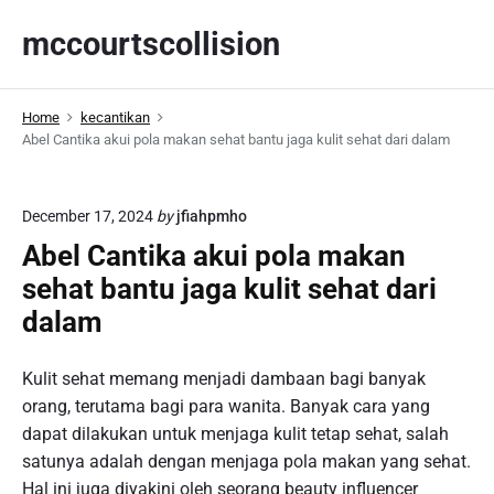
S
mccourtscollision
k
i
p
Home
kecantikan
t
Abel Cantika akui pola makan sehat bantu jaga kulit sehat dari dalam
o
c
o
December 17, 2024
by
jfiahpmho
n
Abel Cantika akui pola makan
t
sehat bantu jaga kulit sehat dari
e
n
dalam
t
Kulit sehat memang menjadi dambaan bagi banyak
orang, terutama bagi para wanita. Banyak cara yang
dapat dilakukan untuk menjaga kulit tetap sehat, salah
satunya adalah dengan menjaga pola makan yang sehat.
Hal ini juga diyakini oleh seorang beauty influencer