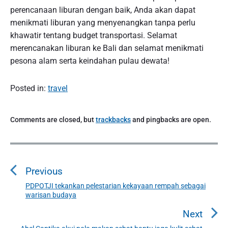
perencanaan liburan dengan baik, Anda akan dapat
menikmati liburan yang menyenangkan tanpa perlu
khawatir tentang budget transportasi. Selamat
merencanakan liburan ke Bali dan selamat menikmati
pesona alam serta keindahan pulau dewata!
Posted in:
travel
Comments are closed, but
trackbacks
and pingbacks are open.
P
o
Previous
s
t
PDPOTJI tekankan pelestarian kekayaan rempah sebagai
P
warisan budaya
n
r
a
e
Next
v
v