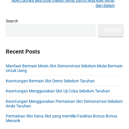
Abel Cantika akui pola makan sehat bantu jaga kulit sehat
N
i
dari dalam
i
e
o
g
x
u
P
Search
a
t
r
s
t
p
SEARCH
i
p
o
i
m
o
s
a
o
s
r
Recent Posts
t
n
t
y
:
S
:
Manfaat Bermain Mesin Slot Demonstrasi Sebelum Mulai Bermain
i
Untuk Uang
d
e
Keuntungan Bermain Slot Demo Sebelum Taruhan
b
Keuntungan Menggunakan Slot Uji Coba Sebelum Taruhan
a
r
Keuntungan Menggunakan Permainan Slot Demonstrasi Sebelum
Anda Taruhan
Permainan Slot Dana Slot yang memiliki Fasilitas Bonus-Bonus
Menarik