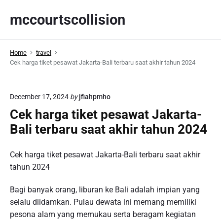
S
mccourtscollision
k
i
p
Home
travel
t
Cek harga tiket pesawat Jakarta-Bali terbaru saat akhir tahun 2024
o
c
o
December 17, 2024
by
jfiahpmho
n
Cek harga tiket pesawat Jakarta-
t
Bali terbaru saat akhir tahun 2024
e
n
t
Cek harga tiket pesawat Jakarta-Bali terbaru saat akhir
tahun 2024
Bagi banyak orang, liburan ke Bali adalah impian yang
selalu diidamkan. Pulau dewata ini memang memiliki
pesona alam yang memukau serta beragam kegiatan